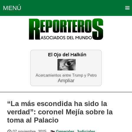
MENÚ
Portada
Política
Opinión
Bogotá
Internacionales
Planeta Tierra
Deportes
Económicas
Regiones
Judiciales
Tecnología
Salud
Turismo
Educación
Neira
Acercamientos entre Trump y Petro
Ampliar
“La más escondida ha sido la
verdad”: coronel Mejía sobre la
toma al Palacio
07 noviembre, 2015
Generales
,
Judiciales