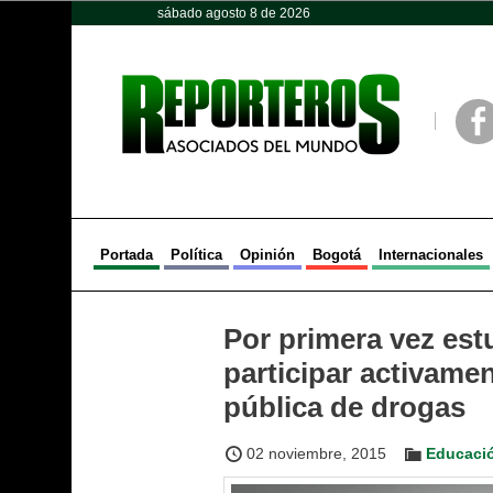
sábado agosto 8 de 2026
Opinión
Política
Deportes
Face
Portada
Política
Opinión
Bogotá
Internacionales
Por primera vez est
participar activamen
pública de drogas
02 noviembre, 2015
Educaci