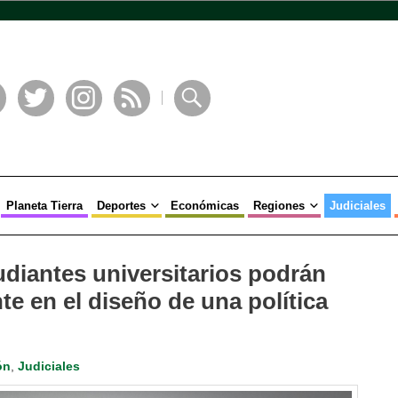
book
Twitter
Instagram
RSS
Buscar
Planeta Tierra
Deportes
Económicas
Regiones
Judiciales
udiantes universitarios podrán
te en el diseño de una política
ón
,
Judiciales