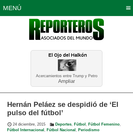
MENÚ
Portada
Política
Opinión
Bogotá
Internacionales
Planeta Tierra
Deportes
Económicas
Regiones
Judiciales
Tecnología
Salud
Turismo
Educación
Neira
Acercamientos entre Trump y Petro
Ampliar
Hernán Peláez se despidió de ‘El
pulso del fútbol’
24 diciembre, 2015
Deportes
,
Fútbol
,
Fútbol Femenino
,
Fútbol Internacional
,
Fútbol Nacional
,
Periodismo