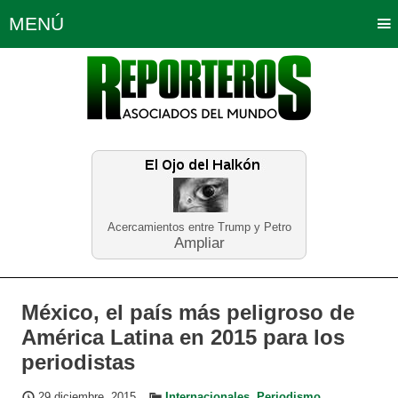
MENÚ
Portada
Política
Opinión
Bogotá
Internacionales
Planeta Tierra
Deportes
Económicas
Regiones
Judiciales
Tecnología
Salud
Turismo
Educación
Neira
Acercamientos entre Trump y Petro
Ampliar
México, el país más peligroso de
América Latina en 2015 para los
periodistas
29 diciembre, 2015
Internacionales
,
Periodismo