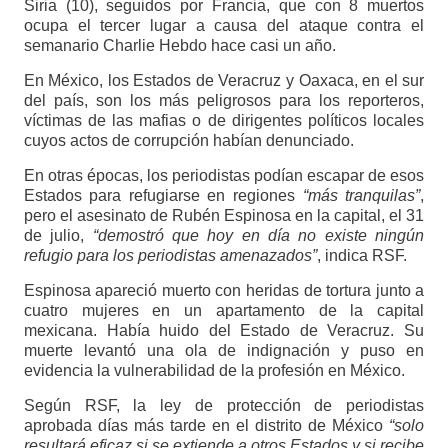
Siria (10), seguidos por Francia, que con 8 muertos
ocupa el tercer lugar a causa del ataque contra el
semanario Charlie Hebdo hace casi un año.
En México, los Estados de Veracruz y Oaxaca, en el sur
del país, son los más peligrosos para los reporteros,
víctimas de las mafias o de dirigentes políticos locales
cuyos actos de corrupción habían denunciado.
En otras épocas, los periodistas podían escapar de esos
Estados para refugiarse en regiones
“más tranquilas”
,
pero el asesinato de Rubén Espinosa en la capital, el 31
de julio,
“demostró que hoy en día no existe ningún
refugio para los periodistas amenazados”
, indica RSF.
Espinosa apareció muerto con heridas de tortura junto a
cuatro mujeres en un apartamento de la capital
mexicana. Había huido del Estado de Veracruz. Su
muerte levantó una ola de indignación y puso en
evidencia la vulnerabilidad de la profesión en México.
Según RSF, la ley de protección de periodistas
aprobada días más tarde en el distrito de México
“solo
resultará eficaz si se extiende a otros Estados y si recibe