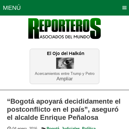
MENÚ
Portada
Política
Opinión
Bogotá
Internacionales
Planeta Tierra
Deportes
Económicas
Regiones
Judiciales
Tecnología
Salud
Turismo
Educación
Neira
Acercamientos entre Trump y Petro
Ampliar
“Bogotá apoyará decididamente el
postconflicto en el país”, aseguró
el alcalde Enrique Peñalosa
04 enero, 2016
Bogotá
,
Judiciales
,
Política