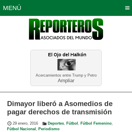
MENÚ
Portada
Política
Opinión
Bogotá
Internacionales
Planeta Tierra
Deportes
Económicas
Regiones
Judiciales
Tecnología
Salud
Turismo
Educación
Neira
Acercamientos entre Trump y Petro
Ampliar
Dimayor liberó a Asomedios de
pagar derechos de transmisión
29 enero, 2016
Deportes
,
Fútbol
,
Fútbol Femenino
,
Fútbol Nacional
,
Periodismo