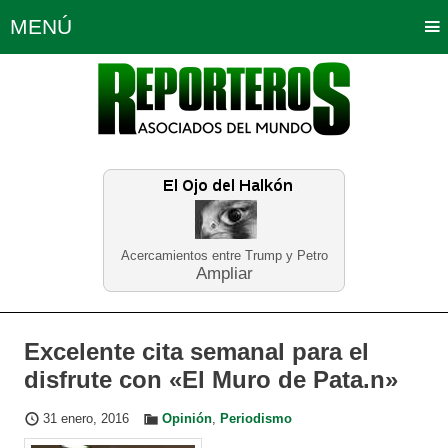
MENÚ
Portada
Política
Opinión
Bogotá
Internacionales
Planeta Tierra
Deportes
Económicas
Regiones
Judiciales
Tecnología
Salud
Turismo
Educación
Neira
Acercamientos entre Trump y Petro
Ampliar
Excelente cita semanal para el
disfrute con «El Muro de Pata.n»
31 enero, 2016
Opinión
,
Periodismo