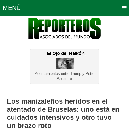
MENÚ
Portada
Política
Opinión
Bogotá
Internacionales
Planeta Tierra
Deportes
Económicas
Regiones
Judiciales
Tecnología
Salud
Turismo
Educación
Neira
Acercamientos entre Trump y Petro
Ampliar
Los manizaleños heridos en el
atentado de Bruselas: uno está en
cuidados intensivos y otro tuvo
un brazo roto