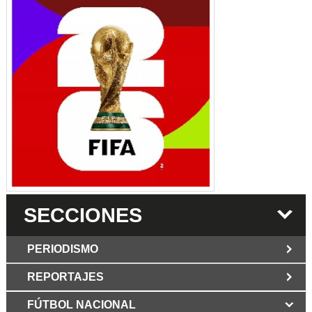
SECCIONES
PERIODISMO
REPORTAJES
JUN 6 2026
Los Periodist@s
El silencio del poder. Hay otro mártir de la
FÚTBOL NACIONAL
MAR 6 2026