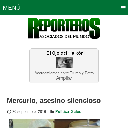
MENÚ
Portada
Política
Opinión
Bogotá
Internacionales
Planeta Tierra
Deportes
Económicas
Regiones
Judiciales
Tecnología
Salud
Turismo
Educación
Neira
Acercamientos entre Trump y Petro
Ampliar
Mercurio, asesino silencioso
20 septiembre, 2016
Política
,
Salud