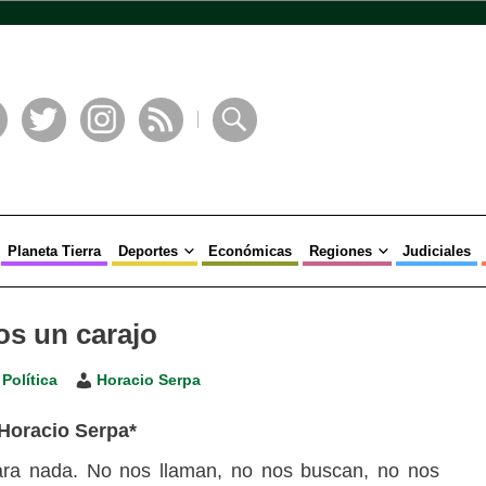
book
Twitter
Instagram
RSS
Buscar
Planeta Tierra
Deportes
Económicas
Regiones
Judiciales
os un carajo
,
Política
Horacio Serpa
 Horacio Serpa*
ara nada. No nos llaman, no nos buscan, no nos