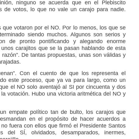
pinión, ninguno se acuerda que en el Plebiscito
 de votos, lo que no vale un carajo para nadie.
os que votaron por el NO. Por lo menos, los que se
terminado siendo muchos. Algunos son serios y
eron de pronto pontificando y alegando enorme
n unos carajitos que se la pasan hablando de esta
ni razón”. De tantas propuestas, unas son válidas y
arajadas.
ruenan”. Con el cuento de que los representa el
odo este proceso, que ya va para largo, como un
 que el NO solo aventajó al SI por cincuenta y dos
e la votación. Hubo una victoria aritmética del NO y
un empate político tan de bulto, los carajos que
smandan en el propósito de hacer acuerdos a
 no fuera con ellos que firmó el Presidente Santos
 del SÍ, olvidados, desamparados, inermes,