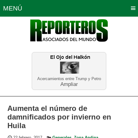
MENÚ
Portada
Política
Opinión
Bogotá
Internacionales
Planeta Tierra
Deportes
Económicas
Regiones
Judiciales
Tecnología
Salud
Turismo
Educación
Neira
Acercamientos entre Trump y Petro
Ampliar
Aumenta el número de
damnificados por invierno en
Huila
22 febrero, 2017
Generales
,
Zona Andina