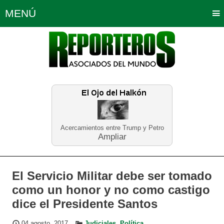
MENÚ
Portada
Política
Opinión
Bogotá
Internacionales
Planeta Tierra
Deportes
Económicas
Regiones
Judiciales
Tecnología
Salud
Turismo
Educación
Neira
Acercamientos entre Trump y Petro
Ampliar
El Servicio Militar debe ser tomado
como un honor y no como castigo
dice el Presidente Santos
04 agosto, 2017
Judiciales
,
Política