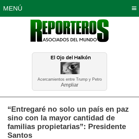
MENÚ
Portada
Política
Opinión
Bogotá
Internacionales
Planeta Tierra
Deportes
Económicas
Regiones
Judiciales
Tecnología
Salud
Turismo
Educación
Neira
Acercamientos entre Trump y Petro
Ampliar
“Entregaré no solo un país en paz
sino con la mayor cantidad de
familias propietarias”: Presidente
Santos