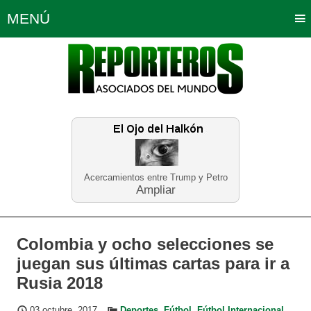
MENÚ
Portada
Política
Opinión
Bogotá
Internacionales
Planeta Tierra
Deportes
Económicas
Regiones
Judiciales
Tecnología
Salud
Turismo
Educación
Neira
Acercamientos entre Trump y Petro
Ampliar
Colombia y ocho selecciones se
juegan sus últimas cartas para ir a
Rusia 2018
03 octubre, 2017
Deportes
,
Fútbol
,
Fútbol Internacional
,