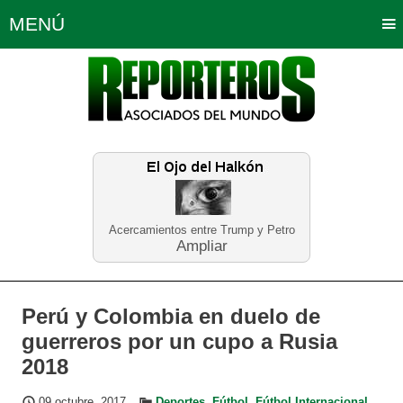
MENÚ
Portada
Política
Opinión
Bogotá
Internacionales
Planeta Tierra
Deportes
Económicas
Regiones
Judiciales
Tecnología
Salud
Turismo
Educación
Neira
Acercamientos entre Trump y Petro
Ampliar
Perú y Colombia en duelo de
guerreros por un cupo a Rusia
2018
09 octubre, 2017
Deportes
,
Fútbol
,
Fútbol Internacional
,