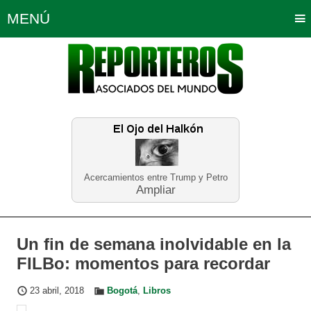
MENÚ
Portada
Política
Opinión
Bogotá
Internacionales
Planeta Tierra
Deportes
Económicas
Regiones
Judiciales
Tecnología
Salud
Turismo
Educación
Neira
Acercamientos entre Trump y Petro
Ampliar
Un fin de semana inolvidable en la
FILBo: momentos para recordar
23 abril, 2018
Bogotá
,
Libros