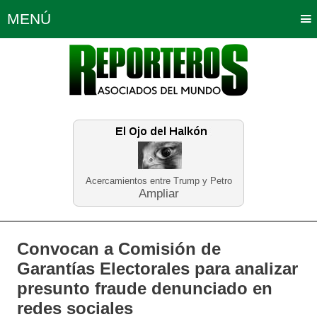
MENÚ
Portada
Política
Opinión
Bogotá
Internacionales
Planeta Tierra
Deportes
Económicas
Regiones
Judiciales
Tecnología
Salud
Turismo
Educación
Neira
Acercamientos entre Trump y Petro
Ampliar
Convocan a Comisión de
Garantías Electorales para analizar
presunto fraude denunciado en
redes sociales