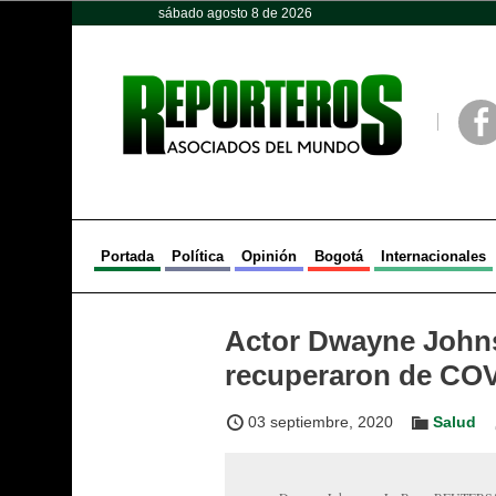
sábado agosto 8 de 2026
Opinión
Política
Deportes
Face
Portada
Política
Opinión
Bogotá
Internacionales
Actor Dwayne Johnso
recuperaron de COV
03 septiembre, 2020
Salud