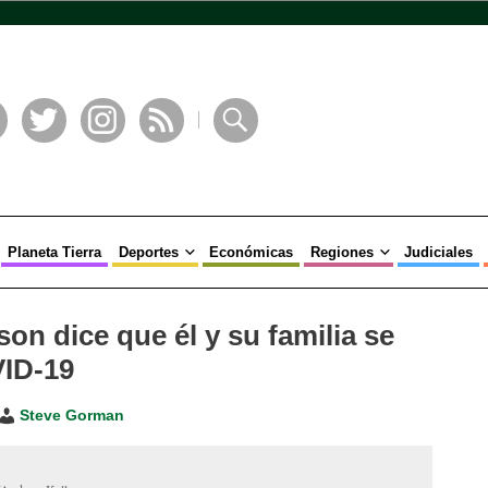
book
Twitter
Instagram
RSS
Buscar
Planeta Tierra
Deportes
Económicas
Regiones
Judiciales
n dice que él y su familia se
ID-19
Steve Gorman