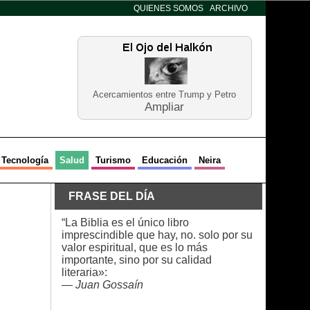
QUIENES SOMOS
ARCHIVO
Acercamientos entre Trump y Petro
Ampliar
Tecnología
Salud
Turismo
Educación
Neira
FRASE DEL DÍA
“La Biblia es el único libro
imprescindible que hay, no. solo por su
valor espiritual, que es lo más
importante, sino por su calidad
literaria»:
—
Juan Gossaín