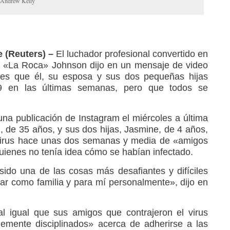
Andrew Kelly
 (Reuters) –
El luchador profesional convertido en
e «La Roca» Johnson dijo en un mensaje de video
ales que él, su esposa y sus dos pequeñas hijas
9 en las últimas semanas, pero que todos se
una publicación de Instagram el miércoles a última
, de 35 años, y sus dos hijas, Jasmine, de 4 años,
l virus hace unas dos semanas y media de «amigos
quienes no tenía idea cómo se habían infectado.
ido una de las cosas más desafiantes y difíciles
r como familia y para mí personalmente», dijo en
 al igual que sus amigos que contrajeron el virus
lemente disciplinados» acerca de adherirse a las