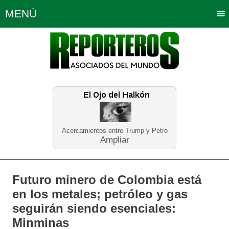
MENÚ
Portada
Política
Opinión
Bogotá
Internacionales
Planeta Tierra
Deportes
Económicas
Regiones
Judiciales
Tecnología
Salud
Turismo
Educación
Neira
Acercamientos entre Trump y Petro
Ampliar
Futuro minero de Colombia está
en los metales; petróleo y gas
seguirán siendo esenciales:
Minminas