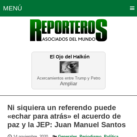
MENÚ
Portada
Política
Opinión
Bogotá
Internacionales
Planeta Tierra
Deportes
Económicas
Regiones
Judiciales
Tecnología
Salud
Turismo
Educación
Neira
Acercamientos entre Trump y Petro
Ampliar
Ni siquiera un referendo puede
«echar para atrás» el acuerdo de
paz y la JEP: Juan Manuel Santos
14 noviembre, 2020
Generales
,
Periodismo
,
Política