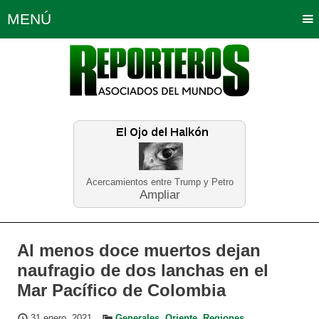
MENÚ
Portada
Política
Opinión
Bogotá
Internacionales
Planeta Tierra
Deportes
Económicas
Regiones
Judiciales
Tecnología
Salud
Turismo
Educación
Neira
Acercamientos entre Trump y Petro
Ampliar
Al menos doce muertos dejan
naufragio de dos lanchas en el
Mar Pacífico de Colombia
31 enero, 2021
Generales
,
Oriente
,
Regiones