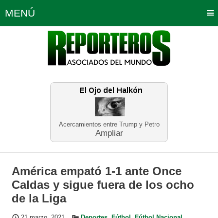
MENÚ
Portada
Política
Opinión
Bogotá
Internacionales
Planeta Tierra
Deportes
Económicas
Regiones
Judiciales
Tecnología
Salud
Turismo
Educación
Neira
Acercamientos entre Trump y Petro
Ampliar
América empató 1-1 ante Once
Caldas y sigue fuera de los ocho
de la Liga
21 marzo, 2021
Deportes
,
Fútbol
,
Fútbol Nacional