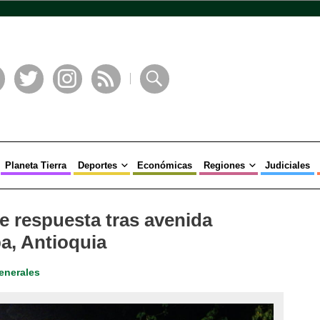
book
Twitter
Instagram
RSS
Buscar
Planeta Tierra
Deportes
Económicas
Regiones
Judiciales
e respuesta tras avenida
ba, Antioquia
enerales