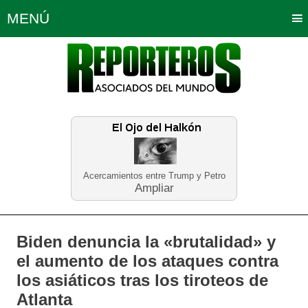
MENÚ
Portada
Política
Opinión
Bogotá
Internacionales
Planeta Tierra
Deportes
Económicas
Regiones
Judiciales
Tecnología
Salud
Turismo
Educación
Neira
Acercamientos entre Trump y Petro
Ampliar
Biden denuncia la «brutalidad» y
el aumento de los ataques contra
los asiáticos tras los tiroteos de
Atlanta