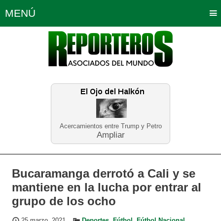
MENÚ
Portada
Política
Opinión
Bogotá
Internacionales
Planeta Tierra
Deportes
Económicas
Regiones
Judiciales
Tecnología
Salud
Turismo
Educación
Neira
Acercamientos entre Trump y Petro
Ampliar
Bucaramanga derrotó a Cali y se
mantiene en la lucha por entrar al
grupo de los ocho
25 marzo, 2021
Deportes
,
Fútbol
,
Fútbol Nacional