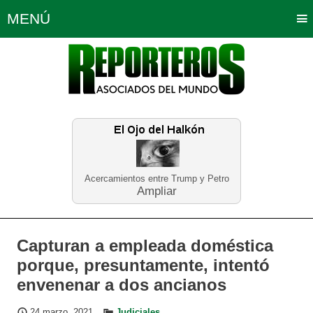
MENÚ
Portada
Política
Opinión
Bogotá
Internacionales
Planeta Tierra
Deportes
Económicas
Regiones
Judiciales
Tecnología
Salud
Turismo
Educación
Neira
Acercamientos entre Trump y Petro
Ampliar
Capturan a empleada doméstica
porque, presuntamente, intentó
envenenar a dos ancianos
24 marzo, 2021
Judiciales