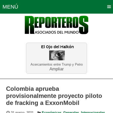
MENÚ
Portada
Política
Opinión
Bogotá
Internacionales
Planeta Tierra
Deportes
Económicas
Regiones
Judiciales
Tecnología
Salud
Turismo
Educación
Neira
Acercamientos entre Trump y Petro
Ampliar
Colombia aprueba
provisionalmente proyecto piloto
de fracking a ExxonMobil
31 marzo, 2021
Económicas
,
Generales
,
Internacionales
,