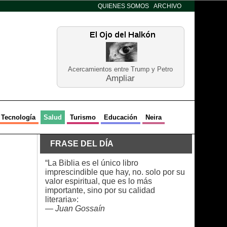
QUIENES SOMOS
ARCHIVO
Acercamientos entre Trump y Petro
Ampliar
Tecnología
Salud
Turismo
Educación
Neira
FRASE DEL DÍA
“La Biblia es el único libro
imprescindible que hay, no. solo por su
valor espiritual, que es lo más
importante, sino por su calidad
literaria»:
—
Juan Gossaín