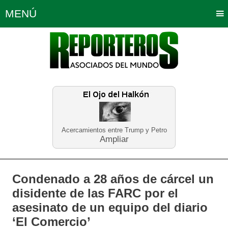
MENÚ
Portada
Política
Opinión
Bogotá
Internacionales
Planeta Tierra
Deportes
Económicas
Regiones
Judiciales
Tecnología
Salud
Turismo
Educación
Neira
Acercamientos entre Trump y Petro
Ampliar
Condenado a 28 años de cárcel un
disidente de las FARC por el
asesinato de un equipo del diario
‘El Comercio’