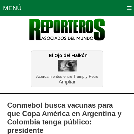
MENÚ
Portada
Política
Opinión
Bogotá
Internacionales
Planeta Tierra
Deportes
Económicas
Regiones
Judiciales
Tecnología
Salud
Turismo
Educación
Neira
Acercamientos entre Trump y Petro
Ampliar
Conmebol busca vacunas para
que Copa América en Argentina y
Colombia tenga público:
presidente