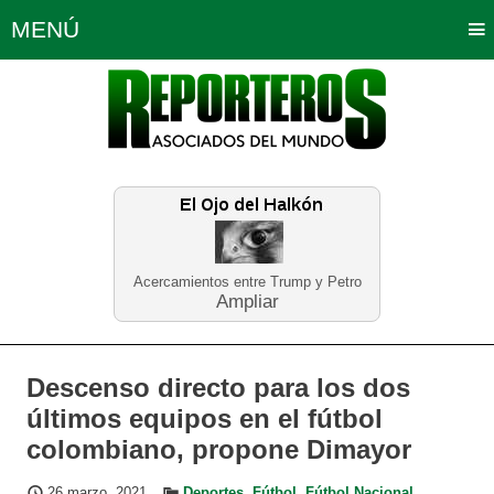
MENÚ
Portada
Política
Opinión
Bogotá
Internacionales
Planeta Tierra
Deportes
Económicas
Regiones
Judiciales
Tecnología
Salud
Turismo
Educación
Neira
Acercamientos entre Trump y Petro
Ampliar
Descenso directo para los dos
últimos equipos en el fútbol
colombiano, propone Dimayor
26 marzo, 2021
Deportes
,
Fútbol
,
Fútbol Nacional