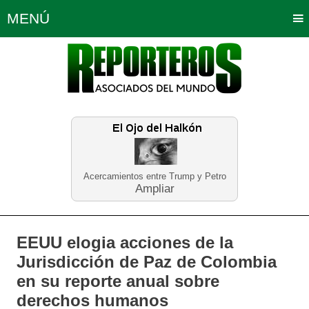
MENÚ
Portada
Política
Opinión
Bogotá
Internacionales
Planeta Tierra
Deportes
Económicas
Regiones
Judiciales
Tecnología
Salud
Turismo
Educación
Neira
Acercamientos entre Trump y Petro
Ampliar
EEUU elogia acciones de la
Jurisdicción de Paz de Colombia
en su reporte anual sobre
derechos humanos