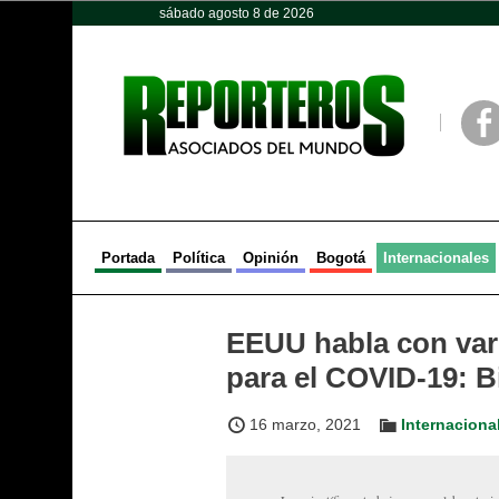
sábado agosto 8 de 2026
Opinión
Política
Deportes
Face
Portada
Política
Opinión
Bogotá
Internacionales
EEUU habla con var
para el COVID-19: B
16 marzo, 2021
Internaciona