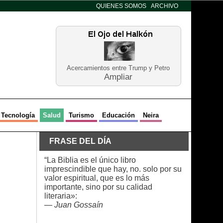
QUIENES SOMOS
ARCHIVO
Acercamientos entre Trump y Petro
Ampliar
Tecnología
Salud
Turismo
Educación
Neira
FRASE DEL DÍA
“La Biblia es el único libro
imprescindible que hay, no. solo por su
valor espiritual, que es lo más
importante, sino por su calidad
literaria»:
—
Juan Gossaín