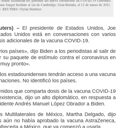
orio donde secuencian los genomas del nuevo coronavirus en COVID-19 Genomics
me Sanger Institute al sur de Cambridge, Gran Bretaña, el 12 de marzo de 2021.
021. REUTERS / Dylan Martinez
ters) –
El presidente de Estados Unidos, Joe
stados Unidos está en conversaciones con varios
osis adicionales de la vacuna COVID-19.
s países», dijo Biden a los periodistas al salir de
 su paquete de estímulo contra el coronavirus en
 muy pronto».
 los estadounidenses tendrán acceso a una vacuna
naciones. No identificó los países.
Unidos que comparta dosis de la vacuna COVID-19
istencia, dijo un alto diplomático, en respuesta a
esidente Andrés Manuel López Obrador a Biden.
s Multilaterales de México, Martha Delgado, dijo
 aún no había aprobado la vacuna AstraZeneca,
ofrecerla a México, que ya comenzó a usarla.