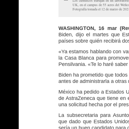
Los científicos trabajan en un laborat
UK, en el campus de 55 acres del Wellco
Fotografía tomada el 12 de marzo de 2
WASHINGTON, 16 mar (Reu
Biden, dijo el martes que E
países sobre quién recibirá d
«Ya estamos hablando con vario
la Casa Blanca para promover
Pensilvania. «Te lo haré saber
Biden ha prometido que todos
antes de administrarla a otras 
México ha pedido a Estados 
de AstraZeneca que tiene en ex
una solicitud hecha por el pr
La subsecretaria para Asunto
que dado que Estados Unidos
sería un buen candidato para 