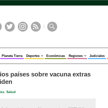
book
Twitter
Instagram
RSS
Buscar
Planeta Tierra
Deportes
Económicas
Regiones
Judiciales
ios países sobre vacuna extras
iden
les
,
Salud