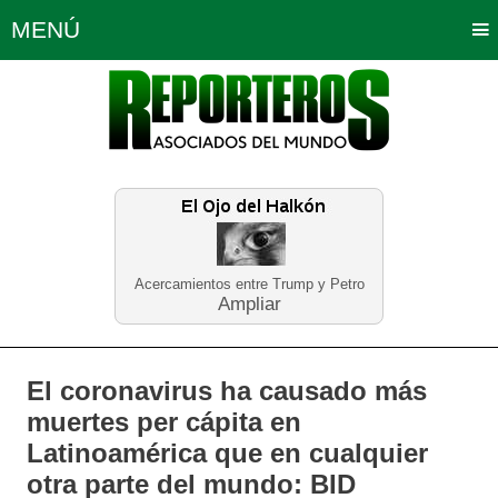
MENÚ
Portada
Política
Opinión
Bogotá
Internacionales
Planeta Tierra
Deportes
Económicas
Regiones
Judiciales
Tecnología
Salud
Turismo
Educación
Neira
Acercamientos entre Trump y Petro
Ampliar
El coronavirus ha causado más
muertes per cápita en
Latinoamérica que en cualquier
otra parte del mundo: BID