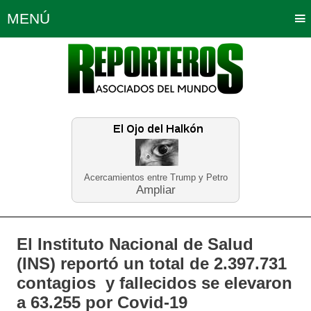
MENÚ
Portada
Política
Opinión
Bogotá
Internacionales
Planeta Tierra
Deportes
Económicas
Regiones
Judiciales
Tecnología
Salud
Turismo
Educación
Neira
Acercamientos entre Trump y Petro
Ampliar
El Instituto Nacional de Salud
(INS) reportó un total de 2.397.731
contagios y fallecidos se elevaron
a 63.255 por Covid-19