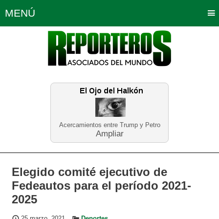
MENÚ
Portada
Política
Opinión
Bogotá
Internacionales
Planeta Tierra
Deportes
Económicas
Regiones
Judiciales
Tecnología
Salud
Turismo
Educación
Neira
Acercamientos entre Trump y Petro
Ampliar
Elegido comité ejecutivo de
Fedeautos para el período 2021-
2025
25 marzo, 2021
Deportes