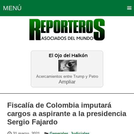
MENÚ
Portada
Política
Opinión
Bogotá
Internacionales
Planeta Tierra
Deportes
Económicas
Regiones
Judiciales
Tecnología
Salud
Turismo
Educación
Neira
Acercamientos entre Trump y Petro
Ampliar
Fiscalía de Colombia imputará
cargos a aspirante a la presidencia
Sergio Fajardo
31 marzo, 2021
Generales
,
Judiciales