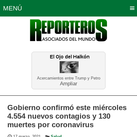
MENÚ
Portada
Política
Opinión
Bogotá
Internacionales
Planeta Tierra
Deportes
Económicas
Regiones
Judiciales
Tecnología
Salud
Turismo
Educación
Neira
Acercamientos entre Trump y Petro
Ampliar
Gobierno confirmó este miércoles
4.554 nuevos contagios y 130
muertes por coronavirus
17 marzo, 2021
Salud