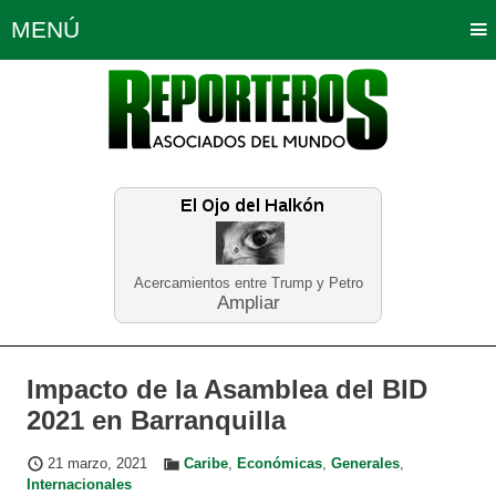
MENÚ
Portada
Política
Opinión
Bogotá
Internacionales
Planeta Tierra
Deportes
Económicas
Regiones
Judiciales
Tecnología
Salud
Turismo
Educación
Neira
Acercamientos entre Trump y Petro
Ampliar
Impacto de la Asamblea del BID
2021 en Barranquilla
21 marzo, 2021
Caribe
,
Económicas
,
Generales
,
Internacionales