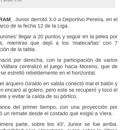
 Cassiani / Cont
_ RAM_
Junior derrotó 3-0 a Deportivo Pereira, en el
rco de la fecha 12 de la Liga.
iburones’ llegar a 20 puntos y seguir en la pelea por
es, mientras que dejó a los ‘matecañas’ con 7
ión de la tabla.
nació por derecha, con la participación de varios
Viáfara centralizó el juego hacia Moreno, que de
e estrelló rebeldemente en el horizontal.
 el arquero Giraldo en salida conectó mal el balón y
en encaró al golero, pero este se recuperó y tocó el
e y evitar la caída de su pórtico.
hance del primer tiempo, con una proyección por
ó un remate desde el costado que exigió a Viera.
mera parte, sobre los 43′, Junior se fue arriba.