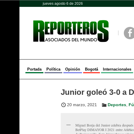
jueves agosto 6 de 2026
Opinión
Política
Deportes
Face
Portada
Política
Opinión
Bogotá
Internacionales
Junior goleó 3-0 a D
20 marzo, 2021
Deportes
,
Fú
Miguel Borja del Junior celebra después 
BetPlay DIMAYOR I 2021 entre Atlético 