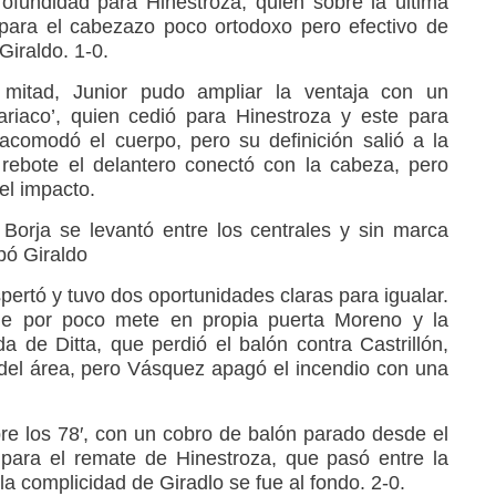
ofundidad para Hinestroza, quien sobre la última
 para el cabezazo poco ortodoxo pero efectivo de
Giraldo. 1-0.
 mitad, Junior pudo ampliar la ventaja con un
riaco’, quien cedió para Hinestroza y este para
acomodó el cuerpo, pero su definición salió a la
rebote el delantero conectó con la cabeza, pero
el impacto.
Borja se levantó entre los centrales y sin marca
pó Giraldo
pertó y tuvo dos oportunidades claras para igualar.
ue por poco mete en propia puerta Moreno y la
a de Ditta, que perdió el balón contra Castrillón,
del área, pero Vásquez apagó el incendio con una
bre los 78′, con un cobro de balón parado desde el
 para el remate de Hinestroza, que pasó entre la
a complicidad de Giradlo se fue al fondo. 2-0.