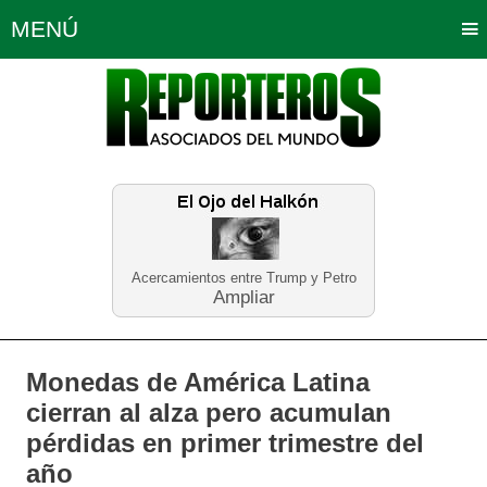
MENÚ
Portada
Política
Opinión
Bogotá
Internacionales
Planeta Tierra
Deportes
Económicas
Regiones
Judiciales
Tecnología
Salud
Turismo
Educación
Neira
Acercamientos entre Trump y Petro
Ampliar
Monedas de América Latina
cierran al alza pero acumulan
pérdidas en primer trimestre del
año