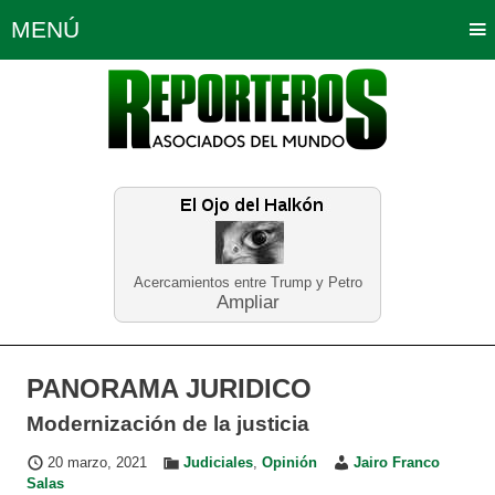
MENÚ
Portada
Política
Opinión
Bogotá
Internacionales
Planeta Tierra
Deportes
Económicas
Regiones
Judiciales
Tecnología
Salud
Turismo
Educación
Neira
Acercamientos entre Trump y Petro
Ampliar
PANORAMA JURIDICO
Modernización de la justicia
20 marzo, 2021
Judiciales
,
Opinión
Jairo Franco
Salas