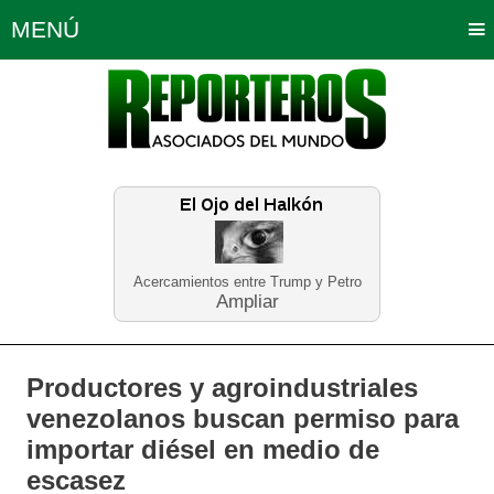
MENÚ
Portada
Política
Opinión
Bogotá
Internacionales
Planeta Tierra
Deportes
Económicas
Regiones
Judiciales
Tecnología
Salud
Turismo
Educación
Neira
Acercamientos entre Trump y Petro
Ampliar
Productores y agroindustriales
venezolanos buscan permiso para
importar diésel en medio de
escasez