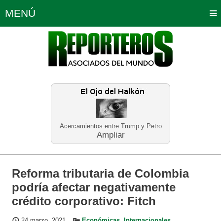
MENÚ
Portada
Política
Opinión
Bogotá
Internacionales
Planeta Tierra
Deportes
Económicas
Regiones
Judiciales
Tecnología
Salud
Turismo
Educación
Neira
Acercamientos entre Trump y Petro
Ampliar
Reforma tributaria de Colombia
podría afectar negativamente
crédito corporativo: Fitch
24 marzo, 2021
Económicas
,
Internacionales