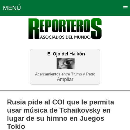
MENÚ
Portada
Política
Opinión
Bogotá
Internacionales
Planeta Tierra
Deportes
Económicas
Regiones
Judiciales
Tecnología
Salud
Turismo
Educación
Neira
Acercamientos entre Trump y Petro
Ampliar
Rusia pide al COI que le permita
usar música de Tchaikovsky en
lugar de su himno en Juegos
Tokio