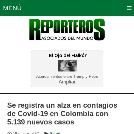
MENÚ
Portada
Política
Opinión
Bogotá
Internacionales
Planeta Tierra
Deportes
Económicas
Regiones
Judiciales
Tecnología
Salud
Turismo
Educación
Neira
Acercamientos entre Trump y Petro
Ampliar
Se registra un alza en contagios
de Covid-19 en Colombia con
5.139 nuevos casos
18 marzo, 2021
Salud