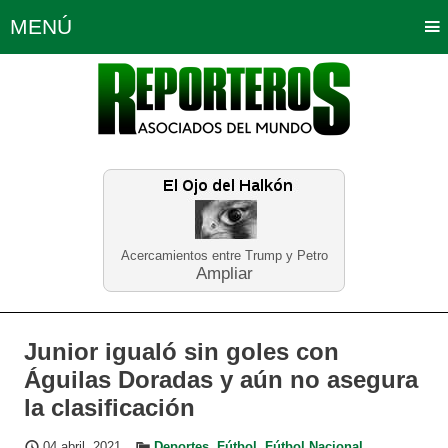
MENÚ
Portada
Política
Opinión
Bogotá
Internacionales
Planeta Tierra
Deportes
Económicas
Regiones
Judiciales
Tecnología
Salud
Turismo
Educación
Neira
Acercamientos entre Trump y Petro
Ampliar
Junior igualó sin goles con
Águilas Doradas y aún no asegura
la clasificación
04 abril, 2021
Deportes
,
Fútbol
,
Fútbol Nacional