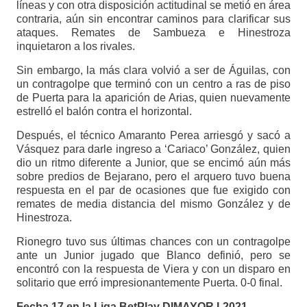
líneas y con otra disposición actitudinal se metió en área
contraria, aún sin encontrar caminos para clarificar sus
ataques. Remates de Sambueza e Hinestroza
inquietaron a los rivales.
Sin embargo, la más clara volvió a ser de Águilas, con
un contragolpe que terminó con un centro a ras de piso
de Puerta para la aparición de Arias, quien nuevamente
estrelló el balón contra el horizontal.
Después, el técnico Amaranto Perea arriesgó y sacó a
Vásquez para darle ingreso a ‘Cariaco’ González, quien
dio un ritmo diferente a Junior, que se encimó aún más
sobre predios de Bejarano, pero el arquero tuvo buena
respuesta en el par de ocasiones que fue exigido con
remates de media distancia del mismo González y de
Hinestroza.
Rionegro tuvo sus últimas chances con un contragolpe
ante un Junior jugado que Blanco definió, pero se
encontró con la respuesta de Viera y con un disparo en
solitario que erró impresionantemente Puerta. 0-0 final.
Fecha 17 en la Liga BetPlay DIMAYOR I-2021