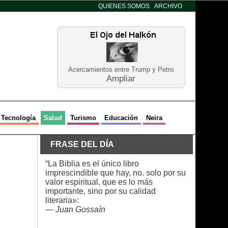
QUIENES SOMOS
ARCHIVO
Acercamientos entre Trump y Petro
Ampliar
Tecnología
Salud
Turismo
Educación
Neira
FRASE DEL DÍA
“La Biblia es el único libro
imprescindible que hay, no. solo por su
valor espiritual, que es lo más
importante, sino por su calidad
literaria»:
—
Juan Gossaín