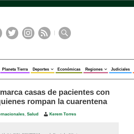
book
Twitter
Instagram
RSS
Buscar
Planeta Tierra
Deportes
Económicas
Regiones
Judiciales
 marca casas de pacientes con
uienes rompan la cuarentena
ernacionales
,
Salud
Kerem Torres