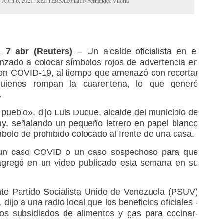
. Abril 6, 2021. REUTERS/Leonardo Fernández Viloria
 7 abr (Reuters)
– Un alcalde oficialista en el
zado a colocar símbolos rojos de advertencia en
con COVID-19, al tiempo que amenazó con recortar
quienes rompan la cuarentena, lo que generó
.
pueblo», dijo Luis Duque, alcalde del municipio de
uy, señalando un pequeño letrero en papel blanco
mbolo de prohibido colocado al frente de una casa.
un caso COVID o un caso sospechoso para que
 agregó en un video publicado esta semana en su
te Partido Socialista Unido de Venezuela (PSUV)
dijo a una radio local que los beneficios oficiales -
ios subsidiados de alimentos y gas para cocinar-