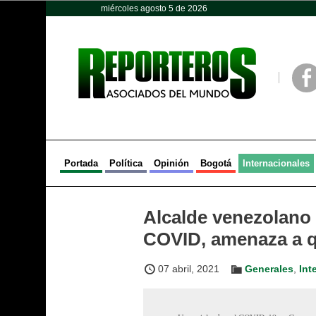
miércoles agosto 5 de 2026
Opinión
Política
Deportes
Face
Portada
Política
Opinión
Bogotá
Internacionales
Alcalde venezolano
COVID, amenaza a q
07 abril, 2021
Generales
,
Int