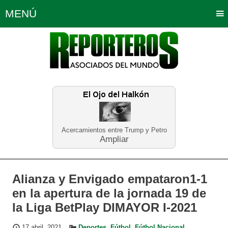
MENÚ
Portada
Política
Opinión
Bogotá
Internacionales
Planeta Tierra
Deportes
Económicas
Regiones
Judiciales
Tecnología
Salud
Turismo
Educación
Neira
Acercamientos entre Trump y Petro
Ampliar
Alianza y Envigado empataron1-1
en la apertura de la jornada 19 de
la Liga BetPlay DIMAYOR I-2021
17 abril, 2021
Deportes
,
Fútbol
,
Fútbol Nacional