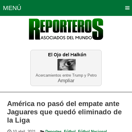
MENÚ
Portada
Política
Opinión
Bogotá
Internacionales
Planeta Tierra
Deportes
Económicas
Regiones
Judiciales
Tecnología
Salud
Turismo
Educación
Neira
Acercamientos entre Trump y Petro
Ampliar
América no pasó del empate ante
Jaguares que quedó eliminado de
la Liga
10 abril, 2021
Deportes
,
Fútbol
,
Fútbol Nacional